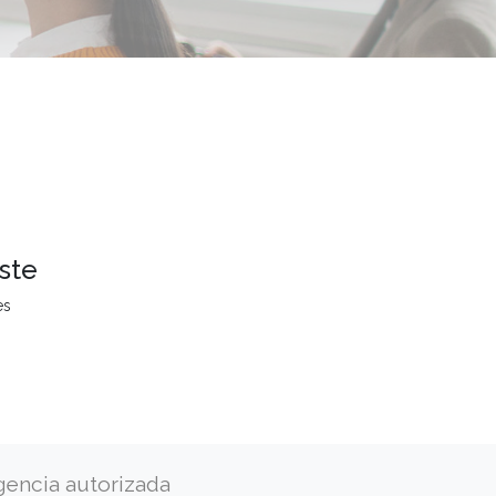
ste
es
gencia autorizada