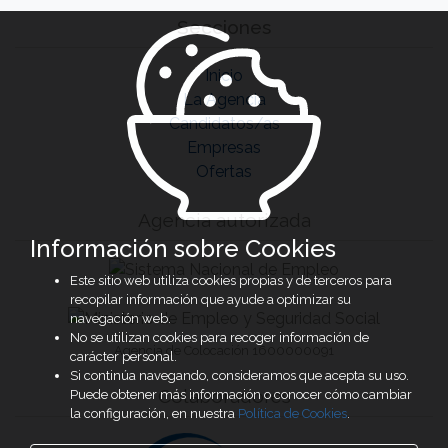
Secciones
Inicio
La Agencia
Candidatos/as
Empresas
Ofertas
Agencia autorizada
Información sobre Cookies
Este sitio web utiliza cookies propias y de terceros para
recopilar información que ayude a optimizar su
navegación web.
No se utilizan cookies para recoger información de
Agencia de Colocación 1600000091
carácter personal.
Si continúa navegando, consideramos que acepta su uso.
Colaboradores
Puede obtener más información o conocer cómo cambiar
la configuración, en nuestra
Política de Cookies
.