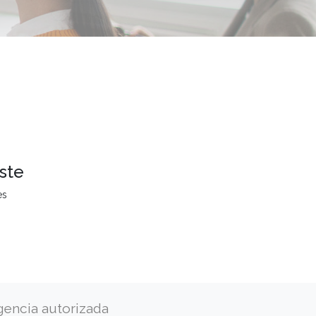
ste
es
gencia autorizada