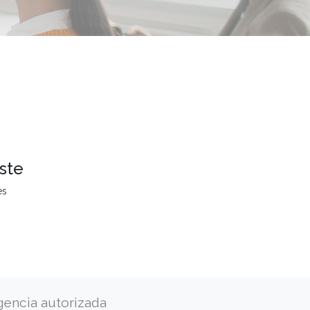
ste
es
gencia autorizada