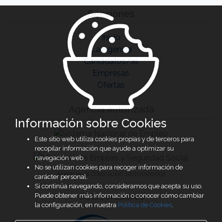
Secciones
Inicio
La Agencia
Candidatos/as
Empresas
Ofertas
Agencia autorizada
Información sobre Cookies
Este sitio web utiliza cookies propias y de terceros para
recopilar información que ayude a optimizar su
navegación web.
No se utilizan cookies para recoger información de
Agencia de Colocación 1600000091
carácter personal.
Si continúa navegando, consideramos que acepta su uso.
Colaboradores
Puede obtener más información o conocer cómo cambiar
la configuración, en nuestra
Política de Cookies
.