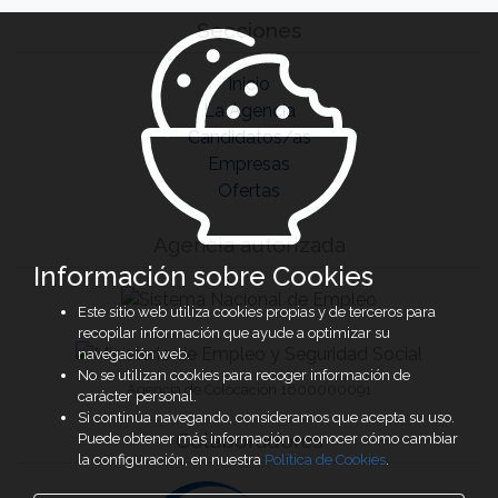
Secciones
Inicio
La Agencia
Candidatos/as
Empresas
Ofertas
Agencia autorizada
Información sobre Cookies
Este sitio web utiliza cookies propias y de terceros para
recopilar información que ayude a optimizar su
navegación web.
No se utilizan cookies para recoger información de
Agencia de Colocación 1600000091
carácter personal.
Si continúa navegando, consideramos que acepta su uso.
Colaboradores
Puede obtener más información o conocer cómo cambiar
la configuración, en nuestra
Política de Cookies
.