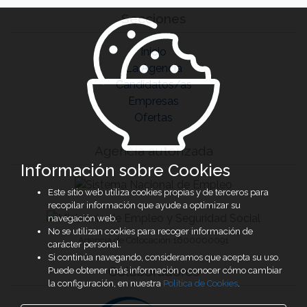
Secciones
Inicio
La Agencia
Candidatos/as
Empresas
Ofertas
Agencia autorizada
Información sobre Cookies
Este sitio web utiliza cookies propias y de terceros para
recopilar información que ayude a optimizar su
navegación web.
No se utilizan cookies para recoger información de
Agencia de Colocación 1600000091
carácter personal.
Si continúa navegando, consideramos que acepta su uso.
Colaboradores
Puede obtener más información o conocer cómo cambiar
la configuración, en nuestra
Política de Cookies
.