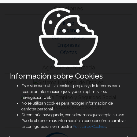
Secciones
Inicio
La Agencia
Candidatos/as
Empresas
Ofertas
Agencia autorizada
Información sobre Cookies
Este sitio web utiliza cookies propias y de terceros para
recopilar información que ayude a optimizar su
navegación web.
No se utilizan cookies para recoger información de
Agencia de Colocación 1600000091
carácter personal.
Si continúa navegando, consideramos que acepta su uso.
Colaboradores
Puede obtener más información o conocer cómo cambiar
la configuración, en nuestra
Política de Cookies
.