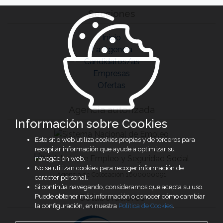
Secciones
Inicio
La Agencia
Candidatos/as
Empresas
Ofertas
Agencia autorizada
Información sobre Cookies
Este sitio web utiliza cookies propias y de terceros para
recopilar información que ayude a optimizar su
navegación web.
No se utilizan cookies para recoger información de
Agencia de Colocación 1600000091
carácter personal.
Si continúa navegando, consideramos que acepta su uso.
Colaboradores
Puede obtener más información o conocer cómo cambiar
la configuración, en nuestra
Política de Cookies
.