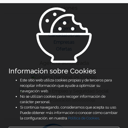
Secciones
Inicio
La Agencia
Candidatos/as
Empresas
Ofertas
Agencia autorizada
Información sobre Cookies
Este sitio web utiliza cookies propias y de terceros para
recopilar información que ayude a optimizar su
navegación web.
No se utilizan cookies para recoger información de
Agencia de Colocación 1600000091
carácter personal.
Si continúa navegando, consideramos que acepta su uso.
Colaboradores
Puede obtener más información o conocer cómo cambiar
la configuración, en nuestra
Política de Cookies
.