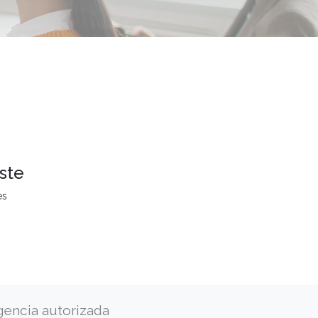
ste
es
gencia autorizada