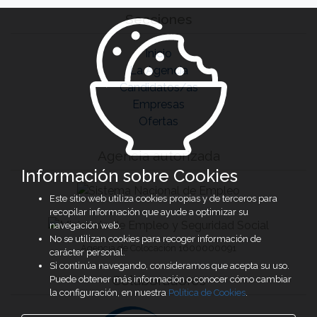
Secciones
Inicio
La Agencia
Candidatos/as
Empresas
Ofertas
Agencia autorizada
Información sobre Cookies
Este sitio web utiliza cookies propias y de terceros para
recopilar información que ayude a optimizar su
navegación web.
No se utilizan cookies para recoger información de
Agencia de Colocación 1600000091
carácter personal.
Si continúa navegando, consideramos que acepta su uso.
Colaboradores
Puede obtener más información o conocer cómo cambiar
la configuración, en nuestra
Política de Cookies
.