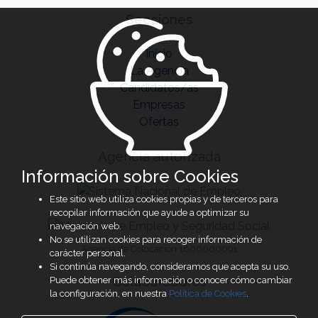
Secciones
Inicio
La Agencia
Candidatos/as
Empresas
Ofertas
Agencia autorizada
Información sobre Cookies
Este sitio web utiliza cookies propias y de terceros para
recopilar información que ayude a optimizar su
navegación web.
No se utilizan cookies para recoger información de
Agencia de Colocación 1600000091
carácter personal.
Si continúa navegando, consideramos que acepta su uso.
Colaboradores
Puede obtener más información o conocer cómo cambiar
la configuración, en nuestra
Política de Cookies
.