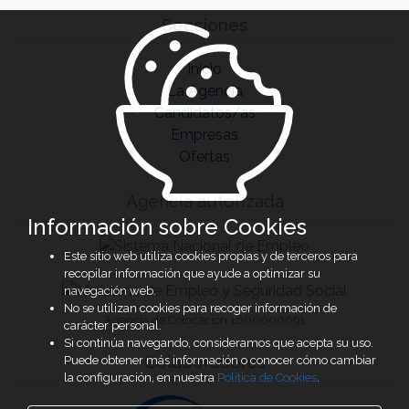
Secciones
Inicio
La Agencia
Candidatos/as
Empresas
Ofertas
Agencia autorizada
Información sobre Cookies
Este sitio web utiliza cookies propias y de terceros para
recopilar información que ayude a optimizar su
navegación web.
No se utilizan cookies para recoger información de
Agencia de Colocación 1600000091
carácter personal.
Si continúa navegando, consideramos que acepta su uso.
Colaboradores
Puede obtener más información o conocer cómo cambiar
la configuración, en nuestra
Política de Cookies
.