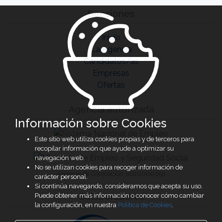
Secciones
Inicio
La Agencia
Candidatos/as
Empresas
Ofertas
Agencia autorizada
Información sobre Cookies
Este sitio web utiliza cookies propias y de terceros para
recopilar información que ayude a optimizar su
navegación web.
No se utilizan cookies para recoger información de
Agencia de Colocación 1600000091
carácter personal.
Si continúa navegando, consideramos que acepta su uso.
Colaboradores
Puede obtener más información o conocer cómo cambiar
la configuración, en nuestra
Política de Cookies
.