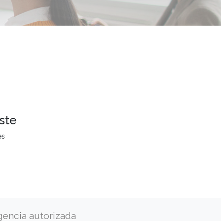
ste
es
gencia autorizada