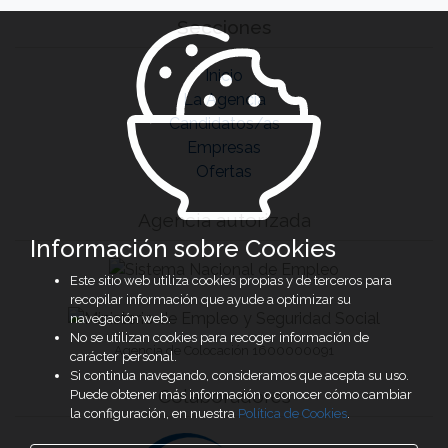
Secciones
Inicio
La Agencia
Candidatos/as
Empresas
Ofertas
Agencia autorizada
Información sobre Cookies
Este sitio web utiliza cookies propias y de terceros para
recopilar información que ayude a optimizar su
navegación web.
No se utilizan cookies para recoger información de
Agencia de Colocación 1600000091
carácter personal.
Si continúa navegando, consideramos que acepta su uso.
Colaboradores
Puede obtener más información o conocer cómo cambiar
la configuración, en nuestra
Política de Cookies
.