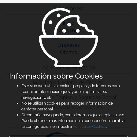
Secciones
Inicio
La Agencia
Candidatos/as
Empresas
Ofertas
Agencia autorizada
Información sobre Cookies
Este sitio web utiliza cookies propias y de terceros para
recopilar información que ayude a optimizar su
navegación web.
No se utilizan cookies para recoger información de
Agencia de Colocación 1600000091
carácter personal.
Si continúa navegando, consideramos que acepta su uso.
Colaboradores
Puede obtener más información o conocer cómo cambiar
la configuración, en nuestra
Política de Cookies
.