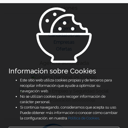
Secciones
Inicio
La Agencia
Candidatos/as
Empresas
Ofertas
Agencia autorizada
Información sobre Cookies
Este sitio web utiliza cookies propias y de terceros para
recopilar información que ayude a optimizar su
navegación web.
No se utilizan cookies para recoger información de
Agencia de Colocación 1600000091
carácter personal.
Si continúa navegando, consideramos que acepta su uso.
Colaboradores
Puede obtener más información o conocer cómo cambiar
la configuración, en nuestra
Política de Cookies
.