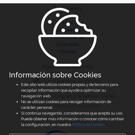
Secciones
Inicio
La Agencia
Candidatos/as
Empresas
Ofertas
Agencia autorizada
Información sobre Cookies
Este sitio web utiliza cookies propias y de terceros para
recopilar información que ayude a optimizar su
navegación web.
No se utilizan cookies para recoger información de
Agencia de Colocación 1600000091
carácter personal.
Si continúa navegando, consideramos que acepta su uso.
Colaboradores
Puede obtener más información o conocer cómo cambiar
la configuración, en nuestra
Política de Cookies
.