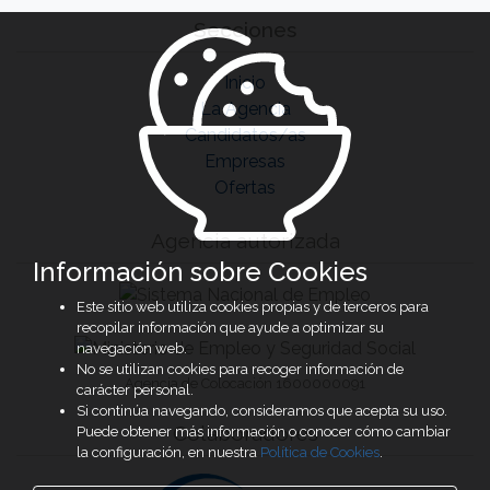
Secciones
Inicio
La Agencia
Candidatos/as
Empresas
Ofertas
Agencia autorizada
Información sobre Cookies
Este sitio web utiliza cookies propias y de terceros para
recopilar información que ayude a optimizar su
navegación web.
No se utilizan cookies para recoger información de
Agencia de Colocación 1600000091
carácter personal.
Si continúa navegando, consideramos que acepta su uso.
Colaboradores
Puede obtener más información o conocer cómo cambiar
la configuración, en nuestra
Política de Cookies
.