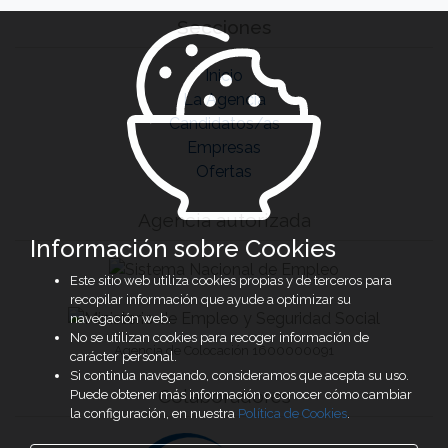
Secciones
Inicio
La Agencia
Candidatos/as
Empresas
Ofertas
Agencia autorizada
Información sobre Cookies
Este sitio web utiliza cookies propias y de terceros para
recopilar información que ayude a optimizar su
navegación web.
No se utilizan cookies para recoger información de
Agencia de Colocación 1600000091
carácter personal.
Si continúa navegando, consideramos que acepta su uso.
Colaboradores
Puede obtener más información o conocer cómo cambiar
la configuración, en nuestra
Política de Cookies
.