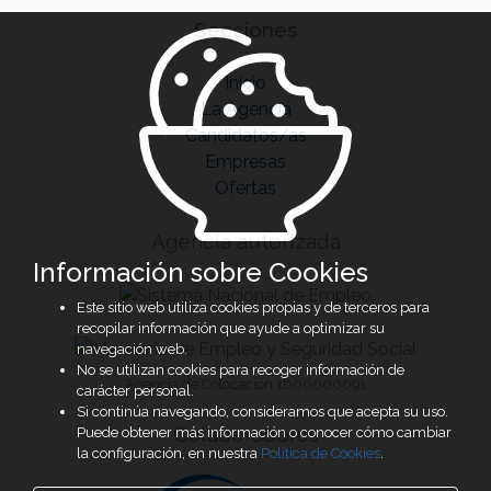
Secciones
Inicio
La Agencia
Candidatos/as
Empresas
Ofertas
Agencia autorizada
Información sobre Cookies
Este sitio web utiliza cookies propias y de terceros para
recopilar información que ayude a optimizar su
navegación web.
No se utilizan cookies para recoger información de
Agencia de Colocación 1600000091
carácter personal.
Si continúa navegando, consideramos que acepta su uso.
Colaboradores
Puede obtener más información o conocer cómo cambiar
la configuración, en nuestra
Política de Cookies
.