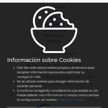
Secciones
Inicio
La Agencia
Candidatos/as
Empresas
Ofertas
Agencia autorizada
Información sobre Cookies
Este sitio web utiliza cookies propias y de terceros para
recopilar información que ayude a optimizar su
navegación web.
No se utilizan cookies para recoger información de
Agencia de Colocación 1600000091
carácter personal.
Si continúa navegando, consideramos que acepta su uso.
Colaboradores
Puede obtener más información o conocer cómo cambiar
la configuración, en nuestra
Política de Cookies
.