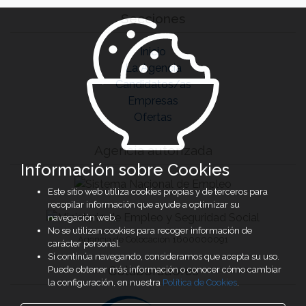
Secciones
Inicio
La Agencia
Candidatos/as
Empresas
Ofertas
Agencia autorizada
Información sobre Cookies
Este sitio web utiliza cookies propias y de terceros para
recopilar información que ayude a optimizar su
navegación web.
No se utilizan cookies para recoger información de
Agencia de Colocación 1600000091
carácter personal.
Si continúa navegando, consideramos que acepta su uso.
Colaboradores
Puede obtener más información o conocer cómo cambiar
la configuración, en nuestra
Política de Cookies
.