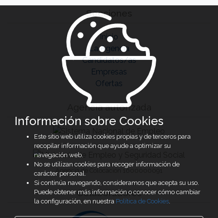
Secciones
Inicio
La Agencia
Candidatos/as
Empresas
Ofertas
Agencia autorizada
Información sobre Cookies
Este sitio web utiliza cookies propias y de terceros para
recopilar información que ayude a optimizar su
navegación web.
No se utilizan cookies para recoger información de
Agencia de Colocación 1600000091
carácter personal.
Si continúa navegando, consideramos que acepta su uso.
Colaboradores
Puede obtener más información o conocer cómo cambiar
la configuración, en nuestra
Política de Cookies
.