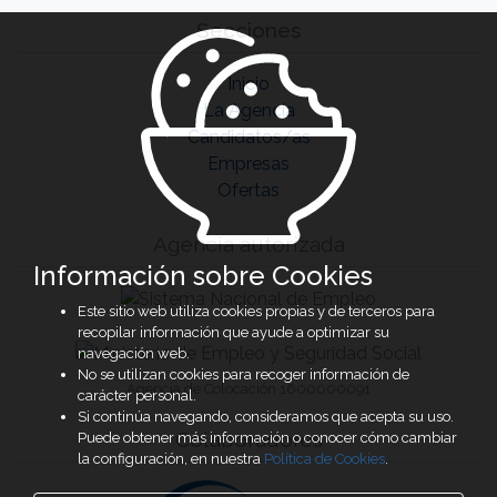
Secciones
Inicio
La Agencia
Candidatos/as
Empresas
Ofertas
Agencia autorizada
Información sobre Cookies
Este sitio web utiliza cookies propias y de terceros para
recopilar información que ayude a optimizar su
navegación web.
No se utilizan cookies para recoger información de
Agencia de Colocación 1600000091
carácter personal.
Si continúa navegando, consideramos que acepta su uso.
Colaboradores
Puede obtener más información o conocer cómo cambiar
la configuración, en nuestra
Política de Cookies
.