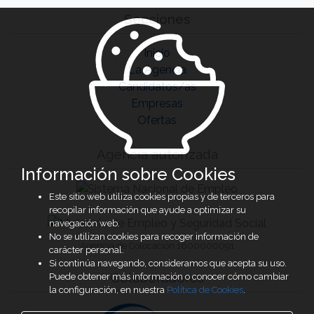
Secciones
Inicio
La Agencia
Candidatos/as
Empresas
Ofertas
Agencia autorizada
Información sobre Cookies
Este sitio web utiliza cookies propias y de terceros para
recopilar información que ayude a optimizar su
navegación web.
No se utilizan cookies para recoger información de
Agencia de Colocación 1600000091
carácter personal.
Si continúa navegando, consideramos que acepta su uso.
Colaboradores
Puede obtener más información o conocer cómo cambiar
la configuración, en nuestra
Política de Cookies
.