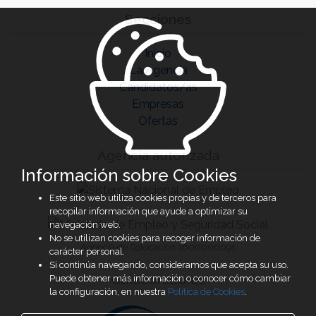
Secciones
Inicio
La Agencia
Candidatos/as
Empresas
Ofertas
Agencia autorizada
Información sobre Cookies
Este sitio web utiliza cookies propias y de terceros para
recopilar información que ayude a optimizar su
navegación web.
No se utilizan cookies para recoger información de
Agencia de Colocación 1600000091
carácter personal.
Si continúa navegando, consideramos que acepta su uso.
Colaboradores
Puede obtener más información o conocer cómo cambiar
la configuración, en nuestra
Política de Cookies
.