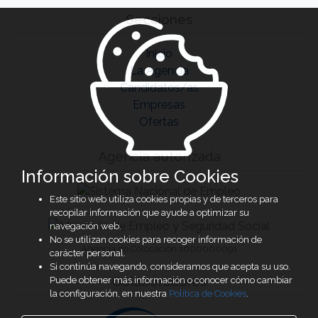
Secciones
Inicio
La Agencia
Candidatos/as
Empresas
Ofertas
Agencia autorizada
Información sobre Cookies
Este sitio web utiliza cookies propias y de terceros para
recopilar información que ayude a optimizar su
navegación web.
No se utilizan cookies para recoger información de
Agencia de Colocación 1600000091
carácter personal.
Si continúa navegando, consideramos que acepta su uso.
Colaboradores
Puede obtener más información o conocer cómo cambiar
la configuración, en nuestra
Política de Cookies
.