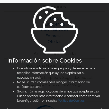
Secciones
Inicio
La Agencia
Candidatos/as
Empresas
Ofertas
Agencia autorizada
Información sobre Cookies
Este sitio web utiliza cookies propias y de terceros para
recopilar información que ayude a optimizar su
navegación web.
No se utilizan cookies para recoger información de
Agencia de Colocación 1600000091
carácter personal.
Si continúa navegando, consideramos que acepta su uso.
Colaboradores
Puede obtener más información o conocer cómo cambiar
la configuración, en nuestra
Política de Cookies
.