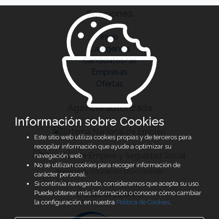
Secciones
Inicio
La Agencia
Candidatos/as
Empresas
Ofertas
Agencia autorizada
Información sobre Cookies
Este sitio web utiliza cookies propias y de terceros para
recopilar información que ayude a optimizar su
navegación web.
No se utilizan cookies para recoger información de
Agencia de Colocación 1600000091
carácter personal.
Si continúa navegando, consideramos que acepta su uso.
Colaboradores
Puede obtener más información o conocer cómo cambiar
la configuración, en nuestra
Política de Cookies
.