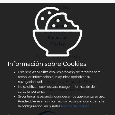
Secciones
Inicio
La Agencia
Candidatos/as
Empresas
Ofertas
Agencia autorizada
Información sobre Cookies
Este sitio web utiliza cookies propias y de terceros para
recopilar información que ayude a optimizar su
navegación web.
No se utilizan cookies para recoger información de
Agencia de Colocación 1600000091
carácter personal.
Si continúa navegando, consideramos que acepta su uso.
Colaboradores
Puede obtener más información o conocer cómo cambiar
la configuración, en nuestra
Política de Cookies
.