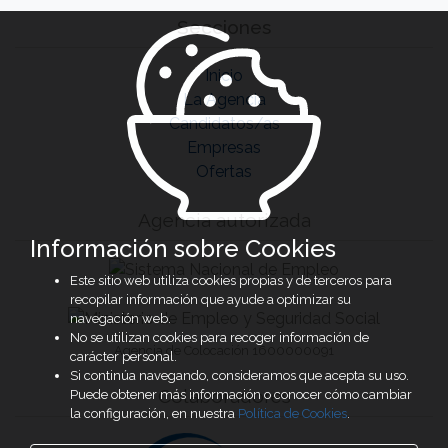
Secciones
Inicio
La Agencia
Candidatos/as
Empresas
Ofertas
Agencia autorizada
Información sobre Cookies
Este sitio web utiliza cookies propias y de terceros para
recopilar información que ayude a optimizar su
navegación web.
No se utilizan cookies para recoger información de
Agencia de Colocación 1600000091
carácter personal.
Si continúa navegando, consideramos que acepta su uso.
Colaboradores
Puede obtener más información o conocer cómo cambiar
la configuración, en nuestra
Política de Cookies
.