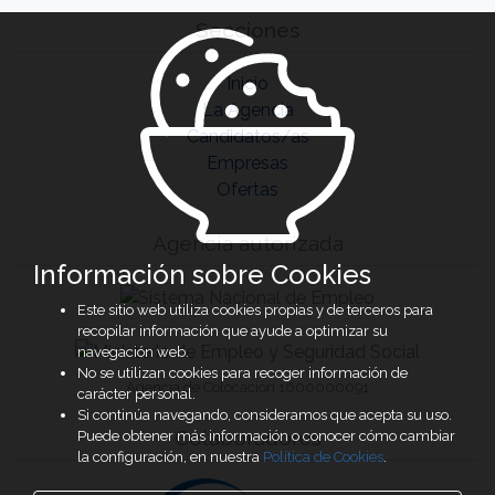
Secciones
Inicio
La Agencia
Candidatos/as
Empresas
Ofertas
Agencia autorizada
Información sobre Cookies
Este sitio web utiliza cookies propias y de terceros para
recopilar información que ayude a optimizar su
navegación web.
No se utilizan cookies para recoger información de
Agencia de Colocación 1600000091
carácter personal.
Si continúa navegando, consideramos que acepta su uso.
Colaboradores
Puede obtener más información o conocer cómo cambiar
la configuración, en nuestra
Política de Cookies
.