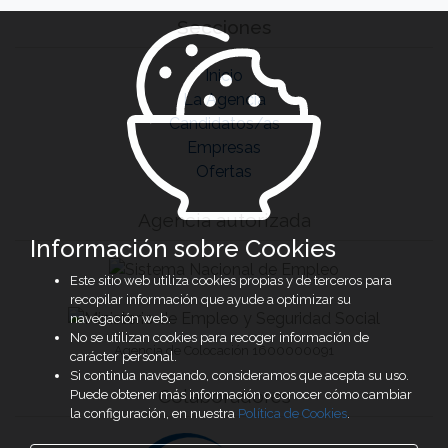
Secciones
Inicio
La Agencia
Candidatos/as
Empresas
Ofertas
Agencia autorizada
Información sobre Cookies
Este sitio web utiliza cookies propias y de terceros para
recopilar información que ayude a optimizar su
navegación web.
No se utilizan cookies para recoger información de
Agencia de Colocación 1600000091
carácter personal.
Si continúa navegando, consideramos que acepta su uso.
Colaboradores
Puede obtener más información o conocer cómo cambiar
la configuración, en nuestra
Política de Cookies
.