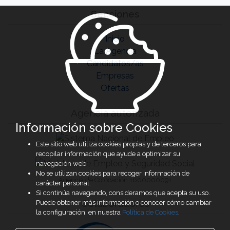
Secciones
Inicio
La Agencia
Candidatos/as
Empresas
Ofertas
Agencia autorizada
Información sobre Cookies
Este sitio web utiliza cookies propias y de terceros para
recopilar información que ayude a optimizar su
navegación web.
No se utilizan cookies para recoger información de
Agencia de Colocación 1600000091
carácter personal.
Si continúa navegando, consideramos que acepta su uso.
Colaboradores
Puede obtener más información o conocer cómo cambiar
la configuración, en nuestra
Política de Cookies
.