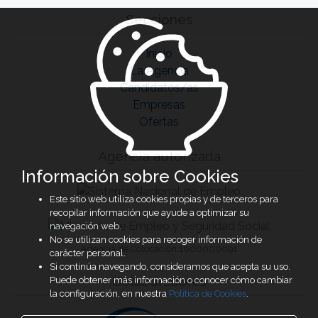
Secciones
Inicio
La Agencia
Candidatos/as
Empresas
Ofertas
Agencia autorizada
Información sobre Cookies
Este sitio web utiliza cookies propias y de terceros para
recopilar información que ayude a optimizar su
navegación web.
No se utilizan cookies para recoger información de
Agencia de Colocación 1600000091
carácter personal.
Si continúa navegando, consideramos que acepta su uso.
Colaboradores
Puede obtener más información o conocer cómo cambiar
la configuración, en nuestra
Política de Cookies
.