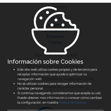
Secciones
Inicio
La Agencia
Candidatos/as
Empresas
Ofertas
Agencia autorizada
Información sobre Cookies
Este sitio web utiliza cookies propias y de terceros para
recopilar información que ayude a optimizar su
navegación web.
No se utilizan cookies para recoger información de
Agencia de Colocación 1600000091
carácter personal.
Si continúa navegando, consideramos que acepta su uso.
Colaboradores
Puede obtener más información o conocer cómo cambiar
la configuración, en nuestra
Política de Cookies
.