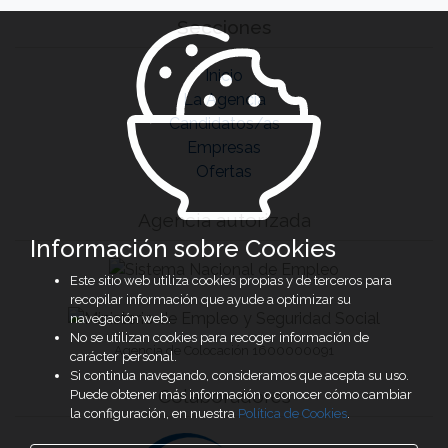
Secciones
Inicio
La Agencia
Candidatos/as
Empresas
Ofertas
Agencia autorizada
Información sobre Cookies
Este sitio web utiliza cookies propias y de terceros para
recopilar información que ayude a optimizar su
navegación web.
No se utilizan cookies para recoger información de
Agencia de Colocación 1600000091
carácter personal.
Si continúa navegando, consideramos que acepta su uso.
Colaboradores
Puede obtener más información o conocer cómo cambiar
la configuración, en nuestra
Política de Cookies
.