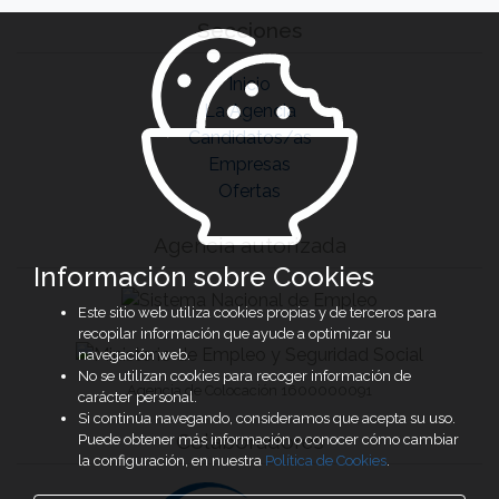
Secciones
Inicio
La Agencia
Candidatos/as
Empresas
Ofertas
Agencia autorizada
Información sobre Cookies
Este sitio web utiliza cookies propias y de terceros para
recopilar información que ayude a optimizar su
navegación web.
No se utilizan cookies para recoger información de
Agencia de Colocación 1600000091
carácter personal.
Si continúa navegando, consideramos que acepta su uso.
Colaboradores
Puede obtener más información o conocer cómo cambiar
la configuración, en nuestra
Política de Cookies
.