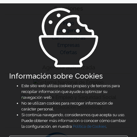
Secciones
Inicio
La Agencia
Candidatos/as
Empresas
Ofertas
Agencia autorizada
Información sobre Cookies
Este sitio web utiliza cookies propias y de terceros para
recopilar información que ayude a optimizar su
navegación web.
No se utilizan cookies para recoger información de
Agencia de Colocación 1600000091
carácter personal.
Si continúa navegando, consideramos que acepta su uso.
Colaboradores
Puede obtener más información o conocer cómo cambiar
la configuración, en nuestra
Política de Cookies
.