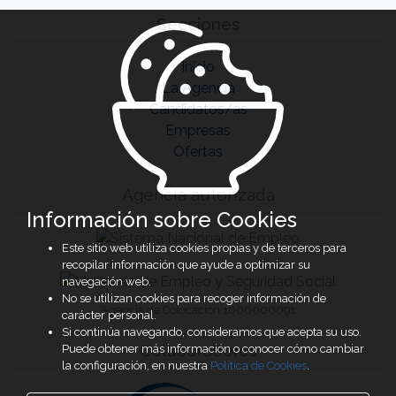
Secciones
Inicio
La Agencia
Candidatos/as
Empresas
Ofertas
Agencia autorizada
Información sobre Cookies
Este sitio web utiliza cookies propias y de terceros para
recopilar información que ayude a optimizar su
navegación web.
No se utilizan cookies para recoger información de
Agencia de Colocación 1600000091
carácter personal.
Si continúa navegando, consideramos que acepta su uso.
Colaboradores
Puede obtener más información o conocer cómo cambiar
la configuración, en nuestra
Política de Cookies
.