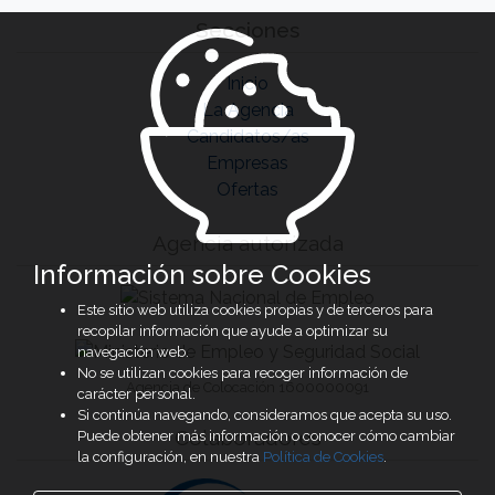
Secciones
Inicio
La Agencia
Candidatos/as
Empresas
Ofertas
Agencia autorizada
Información sobre Cookies
Este sitio web utiliza cookies propias y de terceros para
recopilar información que ayude a optimizar su
navegación web.
No se utilizan cookies para recoger información de
Agencia de Colocación 1600000091
carácter personal.
Si continúa navegando, consideramos que acepta su uso.
Colaboradores
Puede obtener más información o conocer cómo cambiar
la configuración, en nuestra
Política de Cookies
.