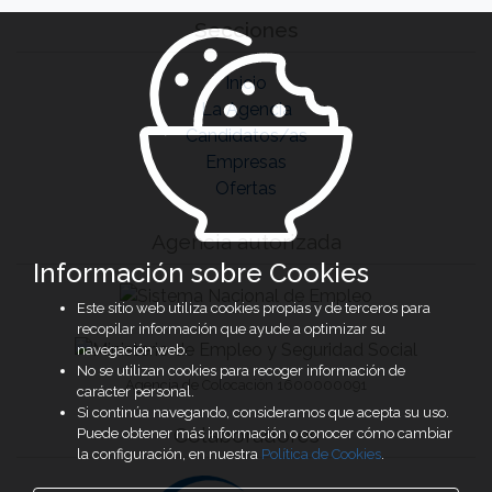
Secciones
Inicio
La Agencia
Candidatos/as
Empresas
Ofertas
Agencia autorizada
Información sobre Cookies
Este sitio web utiliza cookies propias y de terceros para
recopilar información que ayude a optimizar su
navegación web.
No se utilizan cookies para recoger información de
Agencia de Colocación 1600000091
carácter personal.
Si continúa navegando, consideramos que acepta su uso.
Colaboradores
Puede obtener más información o conocer cómo cambiar
la configuración, en nuestra
Política de Cookies
.