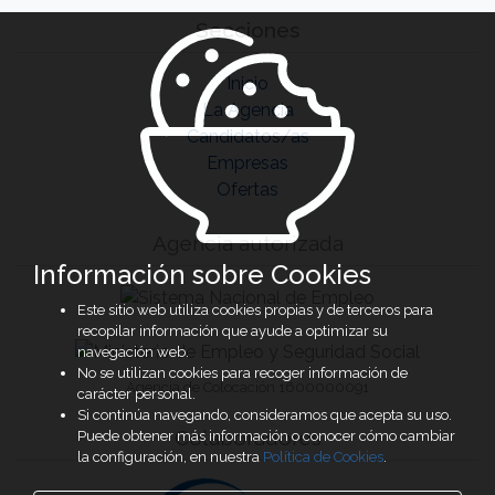
Secciones
Inicio
La Agencia
Candidatos/as
Empresas
Ofertas
Agencia autorizada
Información sobre Cookies
Este sitio web utiliza cookies propias y de terceros para
recopilar información que ayude a optimizar su
navegación web.
No se utilizan cookies para recoger información de
Agencia de Colocación 1600000091
carácter personal.
Si continúa navegando, consideramos que acepta su uso.
Colaboradores
Puede obtener más información o conocer cómo cambiar
la configuración, en nuestra
Política de Cookies
.