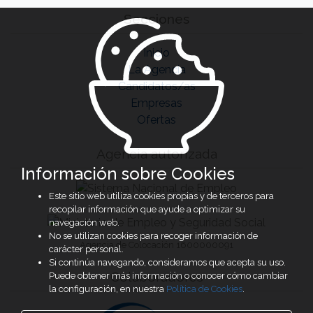
Secciones
Inicio
La Agencia
Candidatos/as
Empresas
Ofertas
Agencia autorizada
Información sobre Cookies
Este sitio web utiliza cookies propias y de terceros para
recopilar información que ayude a optimizar su
navegación web.
No se utilizan cookies para recoger información de
Agencia de Colocación 1600000091
carácter personal.
Si continúa navegando, consideramos que acepta su uso.
Colaboradores
Puede obtener más información o conocer cómo cambiar
la configuración, en nuestra
Política de Cookies
.