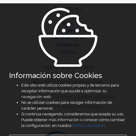
Secciones
Inicio
La Agencia
Candidatos/as
Empresas
Ofertas
Agencia autorizada
Información sobre Cookies
Este sitio web utiliza cookies propias y de terceros para
recopilar información que ayude a optimizar su
navegación web.
No se utilizan cookies para recoger información de
Agencia de Colocación 1600000091
carácter personal.
Si continúa navegando, consideramos que acepta su uso.
Colaboradores
Puede obtener más información o conocer cómo cambiar
la configuración, en nuestra
Política de Cookies
.