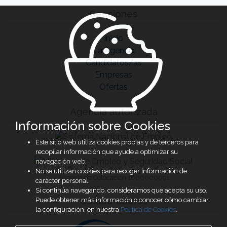
Secciones
Inicio
La Agencia
Candidatos/as
Empresas
Ofertas
Agencia autorizada
Información sobre Cookies
Este sitio web utiliza cookies propias y de terceros para
recopilar información que ayude a optimizar su
navegación web.
No se utilizan cookies para recoger información de
Agencia de Colocación 1600000091
carácter personal.
Si continúa navegando, consideramos que acepta su uso.
Colaboradores
Puede obtener más información o conocer cómo cambiar
la configuración, en nuestra
Política de Cookies
.