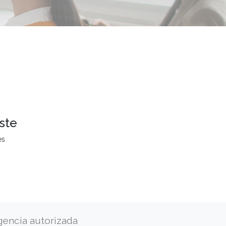
ste
es
gencia autorizada